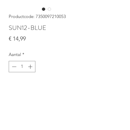
Productcode: 7350097210053
SUN12-BLUE
Prijs
€ 14,99
Aantal
*
In winkelwagen
info@sustaynable.be