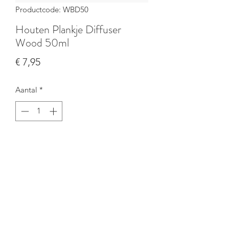
Productcode: WBD50
Houten Plankje Diffuser
Wood 50ml
Prijs
€ 7,95
Aantal
*
In winkelwagen
info@sustaynable.be
Privacy & Disclaimer